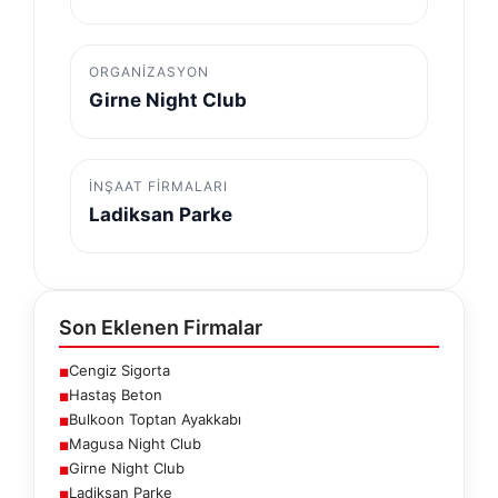
ORGANIZASYON
Girne Night Club
İNŞAAT FIRMALARI
Ladiksan Parke
Son Eklenen Firmalar
Cengiz Sigorta
■
Hastaş Beton
■
Bulkoon Toptan Ayakkabı
■
Magusa Night Club
■
Girne Night Club
■
Ladiksan Parke
■