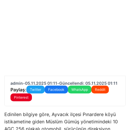
admin
•
05.11.2025 01:11
•
Güncellendi: 05.11.2025 01:11
Paylaş:
Twitter
Facebook
WhatsApp
Reddit
Pinterest
Edinilen bilgiye göre, Ayvacık ilçesi Pınardere köyü
istikametine giden Müslüm Gümüş yönetimindeki 10
AGC 256 plakalı otomobil, sürücünün direksiyon