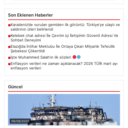
Son Eklenen Haberler
Karadeniz’de vurulan gemiden ilk görüntü: Türkiye’ye ulaştı ve
■
saldırının izleri belirlendi
Kelebek chat adresi İle Çevrim içi İletişimin Güvenli Adresi Ve
■
Sohbet Deneyimi
Elazığ’da İntihar Mektubu İle Ortaya Çıkan Milyarlık Tefecilik
■
Şebekesi Çökertildi
İşte Muhammed Salah’ın ilk sözleri
■
Enflasyon verileri ne zaman açıklanacak? 2026 TÜİK mart ayı
■
enflasyon verileri
Güncel
08/08/2026