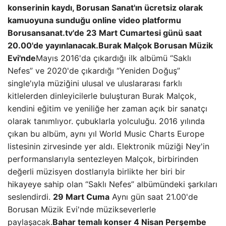
konserinin kaydı, Borusan Sanat'ın ücretsiz olarak
kamuoyuna sunduğu online video platformu
Borusansanat.tv'de 23 Mart Cumartesi günü saat
20.00'de yayınlanacak.
Burak Malçok Borusan Müzik
Evi'nde
Mayıs 2016'da çıkardığı ilk albümü “Saklı
Nefes” ve 2020'de çıkardığı “Yeniden Doğuş”
single'ıyla müziğini ulusal ve uluslararası farklı
kitlelerden dinleyicilerle buluşturan Burak Malçok,
kendini eğitim ve yeniliğe her zaman açık bir sanatçı
olarak tanımlıyor. çubuklarla yolculuğu. 2016 yılında
çıkan bu albüm, aynı yıl World Music Charts Europe
listesinin zirvesinde yer aldı. Elektronik müziği Ney'in
performanslarıyla sentezleyen Malçok, birbirinden
değerli müzisyen dostlarıyla birlikte her biri bir
hikayeye sahip olan “Saklı Nefes” albümündeki şarkıları
seslendirdi.
29 Mart Cuma
Aynı gün saat 21.00'de
Borusan Müzik Evi'nde müzikseverlerle
paylaşacak.
Bahar temalı konser
4 Nisan Perşembe