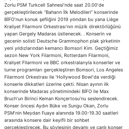
Zorlu PSM Turkcell Sahnesi'nde saat 20.00'de
gerçekleştirilecek “Baharın İlk Melodileri” konserinde
BİFO'nun konuk şefliğini 2019 yılından bu yana Liège
Kraliyet Filarmoni Orkestrası'nın müzik direktörlüğünü
yapan Gergely Madaras üstlenecek. . Konserin ve
gecenin solisti Deutsche Grammophon plak şirketinin
yeni yıldızlarından kemancı Bomsori Kim. Geçtiğimiz
sezon New York Filarmoni, Rotterdam Filarmoni,
Kraliyet Filarmoni ve BBC orkestralarıyla konserler ve
turne programları gerçekleştiren Bomsori, Los Angeles
Filarmoni Orkestrası ile 'Hollywood Bowl'da verdiği
konserle dikkatleri üzerine çekti. Nisan ayının ilk
konserinde Madaras yönetimindeki BİFO ile Max
Bruch'un Birinci Keman Konçertosu'nu seslendirecek.
Konser öncesi Aydın Büke ve Sungu Okan, Zorlu
PSM'nin Meydan Fuaye alanında 19.00-19.30 saatleri
arasında konsere dair keyifli bir sohbet
gerçekleştirecek. Bu söyleşinin devamı ve canlı konser