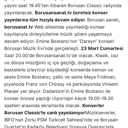
yayını saat 19.45'ten itibaren Borusan Classic radyoda
yayınlanacak.
Borusansanat.tv ücretsiz konser
yayınlarına tüm hızıyla devam ediyor.
Borusan sanatı,
borusanat.tv
Web sitesinde yayınladığı konser
kayıtlarıyla dinleyicilerine müzik şöleni yaşatmaya
devam ediyor. Emine Bostancı'nın “Dareyn” konseri
Borusan Müzik Evi'nde gerçekleşti.
23 Mart Cumartesi
Saat 20.00'de Borusansanat.tv'de olacak. Klasik, caz
ve dünya müziğinin iç içe geçtiği, doğaçlama ve
bestelerle izleyiciyi büyülediği konserde keman ve
seste Emine Bostancı, çello ve seste Maya Fridman,
piyanoda Franz von Chossy ve perküsyonda Vinsent
Planjer yer alıyor. Dadanizm'in Emine Bostancı ile
konser öncesi yaptığı röportajın kaydı 19.00-19.30
saatleri arasında ekranlarda olacak.
Konserler
Borusan Classic'te canlı yayınlanıyor
Müzikseverler,
BİFO'nun Zorlu PSM Turkcell Sahnesi'nde ve Borusan
Quartet'in Kadıköy Belediyesi Süreyya Operası'nda