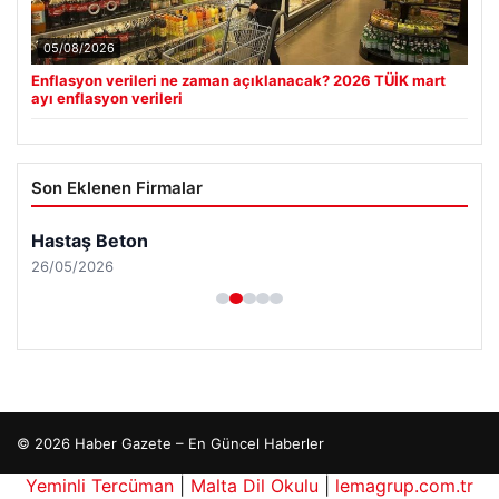
05/08/2026
Enflasyon verileri ne zaman açıklanacak? 2026 TÜİK mart
ayı enflasyon verileri
Son Eklenen Firmalar
Hastaş Beton
26/05/2026
© 2026 Haber Gazete – En Güncel Haberler
Yeminli Tercüman
|
Malta Dil Okulu
|
lemagrup.com.tr