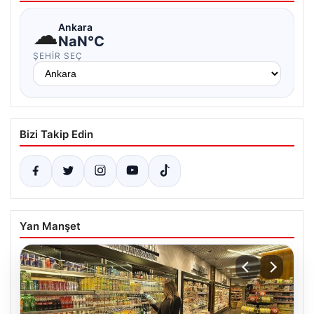
☁
Ankara
NaN°C
ŞEHIR SEÇ
Bizi Takip Edin
Yan Manşet