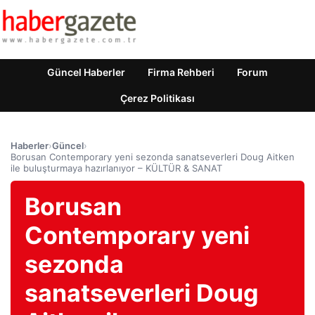
Güncel Haberler
Firma Rehberi
Forum
Çerez Politikası
Haberler
›
Güncel
›
Borusan Contemporary yeni sezonda sanatseverleri Doug Aitken
ile buluşturmaya hazırlanıyor – KÜLTÜR & SANAT
Borusan
Contemporary yeni
sezonda
sanatseverleri Doug