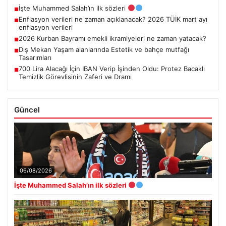
İşte Muhammed Salah’ın ilk sözleri
■
Enflasyon verileri ne zaman açıklanacak? 2026 TÜİK mart ayı
■
enflasyon verileri
2026 Kurban Bayramı emekli ikramiyeleri ne zaman yatacak?
■
Dış Mekan Yaşam alanlarında Estetik ve bahçe mutfağı
■
Tasarımları
700 Lira Alacağı İçin IBAN Verip İşinden Oldu: Protez Bacaklı
■
Temizlik Görevlisinin Zaferi ve Dramı
Güncel
06/08/2026
İşte Muhammed Salah’ın ilk sözleri