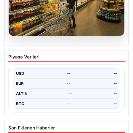
05.08.2026
Enflasyon verileri ne zaman
Piyasa Verileri
açıklanacak? 2026 TÜİK mart ayı
enflasyon verileri
USD
--
--
EUR
--
--
ALTIN
--
--
BTC
--
--
Son Eklenen Haberler