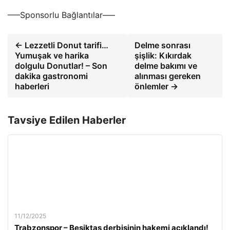
—–Sponsorlu Bağlantılar—–
← Lezzetli Donut tarifi…
Delme sonrası
Yumuşak ve harika
şişlik: Kıkırdak
dolgulu Donutlar! – Son
delme bakımı ve
dakika gastronomi
alınması gereken
haberleri
önlemler →
Tavsiye Edilen Haberler
11/12/2025
Trabzonspor – Beşiktaş derbisinin hakemi açıklandı!