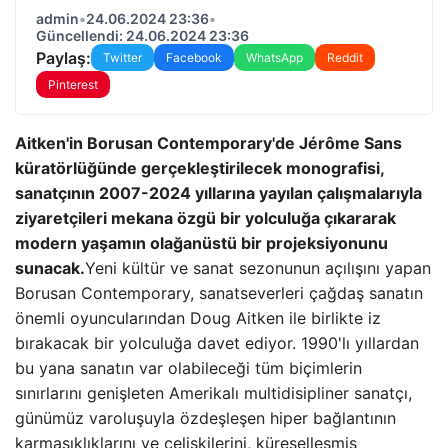
admin
•
24.06.2024 23:36
•
Güncellendi: 24.06.2024 23:36
Paylaş:
Twitter
Facebook
WhatsApp
Reddit
Pinterest
Aitken'in Borusan Contemporary'de Jérôme Sans
küratörlüğünde gerçekleştirilecek monografisi,
sanatçının 2007-2024 yıllarına yayılan çalışmalarıyla
ziyaretçileri mekana özgü bir yolculuğa çıkararak
modern yaşamın olağanüstü bir projeksiyonunu
sunacak.
Yeni kültür ve sanat sezonunun açılışını yapan
Borusan Contemporary, sanatseverleri çağdaş sanatın
önemli oyuncularından Doug Aitken ile birlikte iz
bırakacak bir yolculuğa davet ediyor. 1990'lı yıllardan
bu yana sanatın var olabileceği tüm biçimlerin
sınırlarını genişleten Amerikalı multidisipliner sanatçı,
günümüz varoluşuyla özdeşleşen hiper bağlantının
karmaşıklıklarını ve çelişkilerini, küreselleşmiş