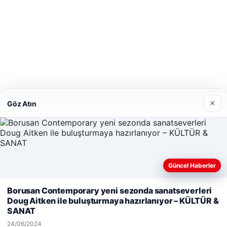
iş
Maç İzle
tcio
üperbahis giriş
×
Göz Atın
Güncel Haberler
Web sitemizi nasıl kullandığınızı daha iyi anlayabilmek,
Borusan Contemporary yeni sezonda sanatseverleri
deneyiminizi kişiselleştirmek ve geliştirmek amacıyla çerezler
Doug Aitken ile buluşturmaya hazırlanıyor – KÜLTÜR &
kullanıyoruz.
Çerez Politikamız
SANAT
Reddet
Kabul Et
24/06/2024