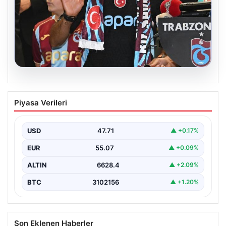
06.08.2026
İşte Muhammed Salah’ın ilk sözleri
Piyasa Verileri
USD
47.71
▲ +0.17%
EUR
55.07
▲ +0.09%
ALTIN
6628.4
▲ +2.09%
BTC
3102156
▲ +1.20%
Son Eklenen Haberler