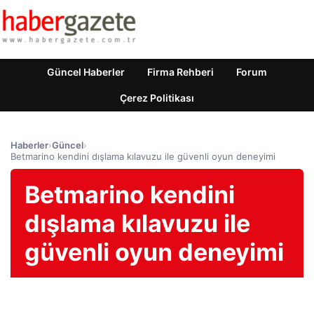
Güncel Haberler
Firma Rehberi
Forum
Çerez Politikası
Haberler
›
Güncel
›
Betmarino kendini dışlama kılavuzu ile güvenli oyun deneyimi
Betmarino kendini
dışlama kılavuzu ile
güvenli oyun deneyimi