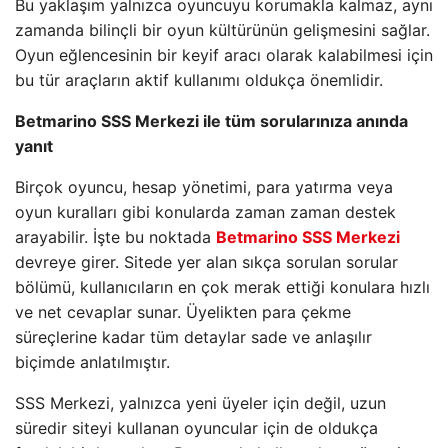
Bu yaklaşım yalnızca oyuncuyu korumakla kalmaz, aynı
zamanda bilinçli bir oyun kültürünün gelişmesini sağlar.
Oyun eğlencesinin bir keyif aracı olarak kalabilmesi için
bu tür araçların aktif kullanımı oldukça önemlidir.
Betmarino SSS Merkezi ile tüm sorularınıza anında
yanıt
Birçok oyuncu, hesap yönetimi, para yatırma veya
oyun kuralları gibi konularda zaman zaman destek
arayabilir. İşte bu noktada
Betmarino SSS Merkezi
devreye girer. Sitede yer alan sıkça sorulan sorular
bölümü, kullanıcıların en çok merak ettiği konulara hızlı
ve net cevaplar sunar. Üyelikten para çekme
süreçlerine kadar tüm detaylar sade ve anlaşılır
biçimde anlatılmıştır.
SSS Merkezi, yalnızca yeni üyeler için değil, uzun
süredir siteyi kullanan oyuncular için de oldukça