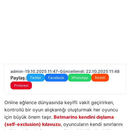
admin
•
19.10.2025 11:47
•
Güncellendi: 22.10.2025 11:48
Paylaş:
Twitter
Facebook
WhatsApp
Reddit
Pinterest
Online eğlence dünyasında keyifli vakit geçirirken,
kontrollü bir oyun alışkanlığı oluşturmak her oyuncu
için büyük önem taşır.
Betmarino kendini dışlama
(self-exclusion) kılavuzu
, oyuncuların kendi sınırlarını