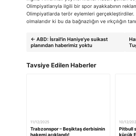
Olimpiyatlarıyla ilgili bir spor ayakkabının rekla
Olimpiyatlarda terör eylemleri gerçekleştirdiler. E
olmalarıdır ki bu da bağnazlığın ve ırkçılığın tanı
← ABD: İsrail'in Haniye'ye suikast
Ha
planından haberimiz yoktu
Tu
Tavsiye Edilen Haberler
11/12/2025
10/12/20
Trabzonspor – Beşiktaş derbisinin
Pitbull
hakemi açıklandı!
küçük E