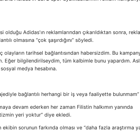
isi olduğu Adidas'ın reklamlarından çıkarıldıktan sonra, rek
tılı olmasına “çok şaşırdığını” söyledi.
olayların tarihsel bağlantısından habersizdim. Bu kampan
. Eğer bilgilendirilseydim, tüm kalbimle bunu yapardım. As
 sosyal medya hesabına.
ajediyle bağlantılı herhangi bir iş veya faaliyette bulunmam”
nmaya devam ederken her zaman Filistin halkımın yanında
tizmin yeri yoktur” diye ekledi.
 ekibin sorunun farkında olması ve “daha fazla araştırma 