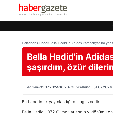
Haberler
›
Güncel
›
Bella Hadid'in Adidas kampanyasına yanıtı
Bella Hadid'in Adida
şaşırdım, özür dileri
admin
•
31.07.2024 18:23
•
Güncellendi: 31.07.2024
Bu haberin ilk yayınlandığı dil İngilizcedir.
Bella Hadid, 1972 Olimpiyatlarının yıldönümü o