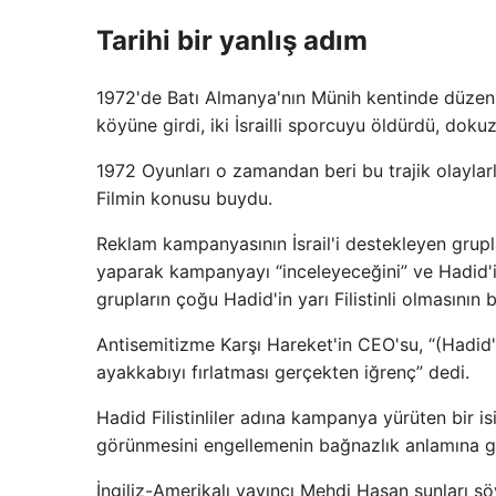
Tarihi bir yanlış adım
1972'de Batı Almanya'nın Münih kentinde düzenlen
köyüne girdi, iki İsrailli sporcuyu öldürdü, dokuz
1972 Oyunları o zamandan beri bu trajik olaylarla
Filmin konusu buydu.
Reklam kampanyasının İsrail'i destekleyen grupl
yaparak kampanyayı “inceleyeceğini” ve Hadid'i
grupların çoğu Hadid'in yarı Filistinli olmasının
Antisemitizme Karşı Hareket'in CEO'su, “(Hadid'
ayakkabıyı fırlatması gerçekten iğrenç” dedi.
Hadid Filistinliler adına kampanya yürüten bir isim
görünmesini engellemenin bağnazlık anlamına g
İngiliz-Amerikalı yayıncı Mehdi Hasan şunları sö