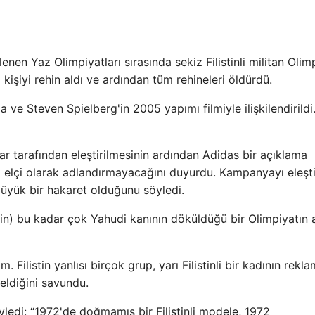
en Yaz Olimpiyatları sırasında sekiz Filistinli militan Olim
 kişiyi rehin aldı ve ardından tüm rehineleri öldürdü.
 ve Steven Spielberg'in 2005 yapımı filmiyle ilişkilendirildi
ar tarafından eleştirilmesinin ardından Adidas bir açıklama
 elçi olarak adlandırmayacağını duyurdu. Kampanyayı eleşt
 büyük bir hakaret olduğunu söyledi.
in) bu kadar çok Yahudi kanının döküldüğü bir Olimpiyatın 
. Filistin yanlısı birçok grup, yarı Filistinli bir kadının rekl
eldiğini savundu.
yledi: “1972'de doğmamış bir Filistinli modele, 1972