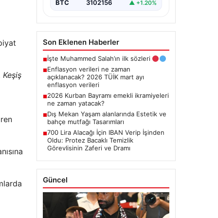
BTC
3102156
▲ +1.20%
Son Eklenen Haberler
piyat
İşte Muhammed Salah’ın ilk sözleri
■
Enflasyon verileri ne zaman
■
.
Keşiş
açıklanacak? 2026 TÜİK mart ayı
enflasyon verileri
2026 Kurban Bayramı emekli ikramiyeleri
■
ne zaman yatacak?
Dış Mekan Yaşam alanlarında Estetik ve
■
iren
bahçe mutfağı Tasarımları
700 Lira Alacağı İçin IBAN Verip İşinden
■
Oldu: Protez Bacaklı Temizlik
Görevlisinin Zaferi ve Dramı
anısına
Güncel
amlarda