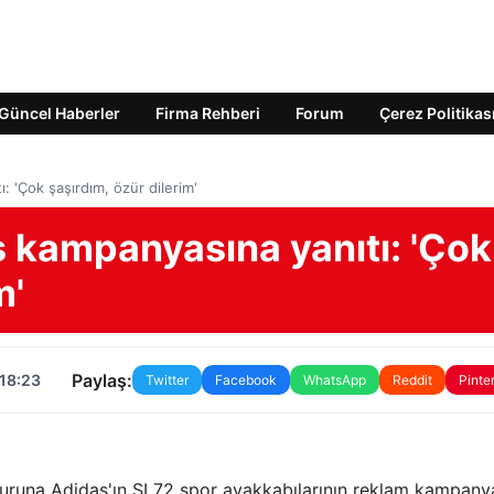
Güncel Haberler
Firma Rehberi
Forum
Çerez Politikas
: 'Çok şaşırdım, özür dilerim'
s kampanyasına yanıtı: 'Çok
m'
Paylaş:
 18:23
Twitter
Facebook
WhatsApp
Reddit
Pinte
nuruna Adidas'ın SL72 spor ayakkabılarının reklam kampany