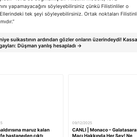
mını yapamayacağını söyleyebilirsiniz çünkü Filistinliler o
llerindeki tek şeyi söyleyebilirsiniz. Ortak noktaları Filistinl
mıdır.”
niye suikastının ardından gözler onların üzerindeydi! Kass
gayları: Düşman yanlış hesapladı →
25
09/12/2025
 saldırısına maruz kalan
CANLI | Monaco – Galatasara
fe hastaneden çıktı
Maçı Hakkında Her Şey! Ne