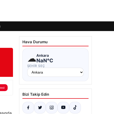
ı
Hava Durumu
☁
Ankara
NaN°C
ŞEHIR SEÇ
rest
Bizi Takip Edin
asında