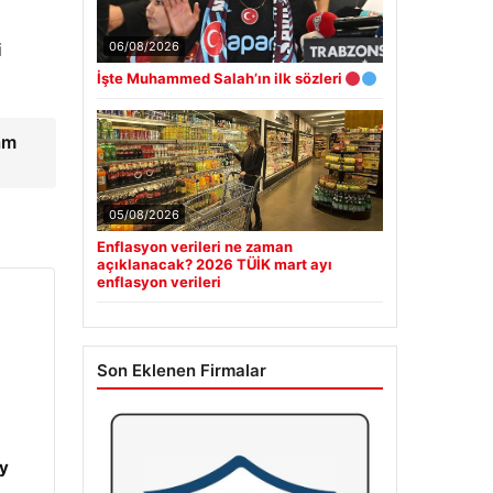
i
06/08/2026
İşte Muhammed Salah’ın ilk sözleri
am
05/08/2026
Enflasyon verileri ne zaman
açıklanacak? 2026 TÜİK mart ayı
enflasyon verileri
Son Eklenen Firmalar
y