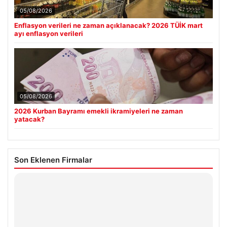
05/08/2026
Enflasyon verileri ne zaman açıklanacak? 2026 TÜİK mart
ayı enflasyon verileri
05/08/2026
2026 Kurban Bayramı emekli ikramiyeleri ne zaman
yatacak?
Son Eklenen Firmalar
Hastaş Beton
26/05/2026