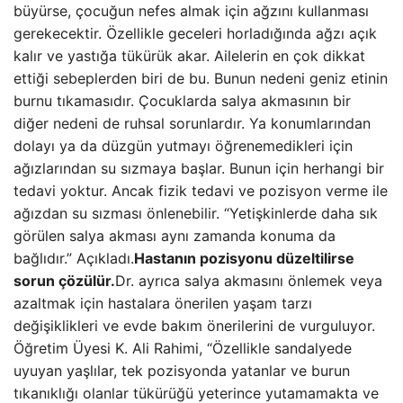
büyürse, çocuğun nefes almak için ağzını kullanması
gerekecektir. Özellikle geceleri horladığında ağzı açık
kalır ve yastığa tükürük akar. Ailelerin en çok dikkat
ettiği sebeplerden biri de bu. Bunun nedeni geniz etinin
burnu tıkamasıdır. Çocuklarda salya akmasının bir
diğer nedeni de ruhsal sorunlardır. Ya konumlarından
dolayı ya da düzgün yutmayı öğrenemedikleri için
ağızlarından su sızmaya başlar. Bunun için herhangi bir
tedavi yoktur. Ancak fizik tedavi ve pozisyon verme ile
ağızdan su sızması önlenebilir. “Yetişkinlerde daha sık
görülen salya akması aynı zamanda konuma da
bağlıdır.” Açıkladı.
Hastanın pozisyonu düzeltilirse
sorun çözülür.
Dr. ayrıca salya akmasını önlemek veya
azaltmak için hastalara önerilen yaşam tarzı
değişiklikleri ve evde bakım önerilerini de vurguluyor.
Öğretim Üyesi K. Ali Rahimi, “Özellikle sandalyede
uyuyan yaşlılar, tek pozisyonda yatanlar ve burun
tıkanıklığı olanlar tükürüğü yeterince yutamamakta ve