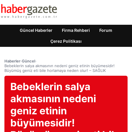
Güncel Haberler
Firma Rehberi
Forum
Çerez Politikası
Haberler
›
Güncel
›
Bebeklerin salya akmasının nedeni geniz etinin büyümesidir!
Büyümüş geniz eti bile horlamaya neden olur! – SAĞLIK
Bebeklerin salya
akmasının nedeni
geniz etinin
büyümesidir!