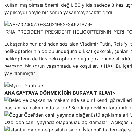
kullanılmış olması önemli değil. 50 yılda sadece 3 kez uçm
yapılsaydı böyle bir sorun yaşanmayacaktı” dedi.
Lukaşenko'nun ardından söz alan Vladimir Putin, Reisi'yi
helikopterlerinin de bulunduğuna dikkat çekerek, şunları s
helikopterin de Rus helikopteri olduğu göz önüne alındığ
herhangi bir sorun yaşanmadı. ve koşullar.” (İHA)
Bu içer
yayınlanmıştır.
ANA SAYFAYA DÖNMEK İÇİN BURAYA TIKLAYIN
başkanına makamında saldırı! Kendi görevlileri tarafında
Özel'den canlı yayında olağanüstü açıklamalar! “Açıkças
İstanbul'da derneğe sila