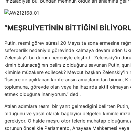
imzaladıysa bu, bundan memnun oldukları anlamına gelir”
“MEŞRUİYETİNİN BİTTİĞİNİ BİLİYOR
Putin, resmi görev süresi 20 Mayıs'ta sona ermesine rağ
seferberlik nedeniyle görevinde kalmaya devam eden Ukr
Zelenskiy'i bu durum nedeniyle eleştirdi. Zelenskiy'in 
kimin bulunacağının belirsiz olduğunu savunan Putin, şunla
Kiminle müzakere edilecek? Mevcut başkan Zelenskiy'in meş
“İsviçre'de açıklanan konferansın amaçlarından birinin, Ki
toplumuna, görevde olan veya halihazırda aktif olmayan d
etmek olduğuna inanıyorum.” dedi.
Atılan adımlara resmi bir yanıt gelmediğini belirten Putin,
olduğunu ve yasal olarak bağlayıcı belgeleri kiminle imz
gerekiyor. O halde meşru otoritelerle muhatap olduğumuzd
sorunun öncelikle Parlamento, Anayasa Mahkemesi veya 