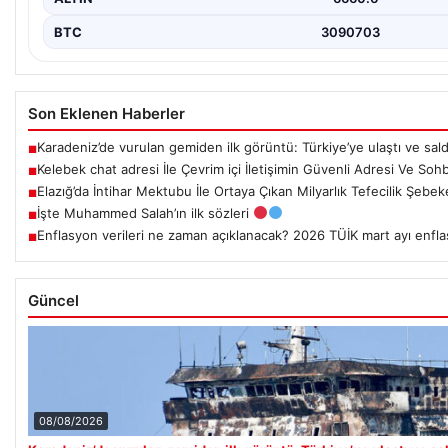
BTC
3090703
Son Eklenen Haberler
Karadeniz’de vurulan gemiden ilk görüntü: Türkiye’ye ulaştı ve saldır
■
Kelebek chat adresi İle Çevrim içi İletişimin Güvenli Adresi Ve So
■
Elazığ’da İntihar Mektubu İle Ortaya Çıkan Milyarlık Tefecilik Şebek
■
İşte Muhammed Salah’ın ilk sözleri
■
Enflasyon verileri ne zaman açıklanacak? 2026 TÜİK mart ayı enflas
■
Güncel
08/08/2026