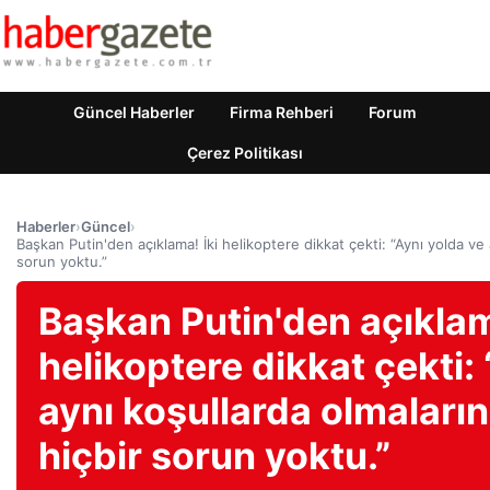
Güncel Haberler
Firma Rehberi
Forum
Çerez Politikası
Haberler
›
Güncel
›
Başkan Putin'den açıklama! İki helikoptere dikkat çekti: “Aynı yolda ve
sorun yoktu.”
Başkan Putin'den açıklam
helikoptere dikkat çekti:
aynı koşullarda olmaları
hiçbir sorun yoktu.”