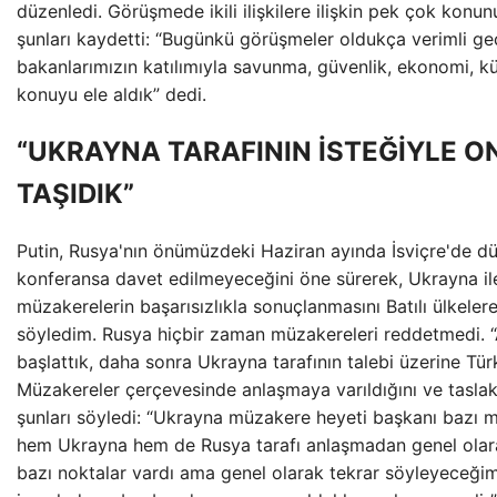
düzenledi. Görüşmede ikili ilişkilere ilişkin pek çok konunu
şunları kaydetti: “Bugünkü görüşmeler oldukça verimli ge
bakanlarımızın katılımıyla savunma, güvenlik, ekonomi, kül
konuyu ele aldık” dedi.
“UKRAYNA TARAFININ İSTEĞİYLE O
TAŞIDIK”
Putin, Rusya'nın önümüzdeki Haziran ayında İsviçre'de 
konferansa davet edilmeyeceğini öne sürerek, Ukrayna ile 
müzakerelerin başarısızlıkla sonuçlanmasını Batılı ülkeler
söyledim. Rusya hiçbir zaman müzakereleri reddetmedi. “
başlattık, daha sonra Ukrayna tarafının talebi üzerine Türk
Müzakereler çerçevesinde anlaşmaya varıldığını ve taslak h
şunları söyledi: “Ukrayna müzakere heyeti başkanı bazı m
hem Ukrayna hem de Rusya tarafı anlaşmadan genel olar
bazı noktalar vardı ama genel olarak tekrar söyleyeceğim