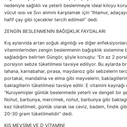
nedeniyle sağlıklı ve yeterli beslenmeyle ideal kiloyu kor
vücut ısısı ve Sıvı alımını karşılamak için “Ihlamur, adaçay
hafif çay gibi içecekler tercih edilmeli” dedi.
ZENGİN BESLENMENİN BAĞIŞIKLIK FAYDALARI
Kış aylarında artan soğuk algınlığı ve diğer enfeksiyonlar
vitaminlerinden zengin beslenmenin bağışıklık sistemine 
sağladığını belirten Güngör, şöyle konuştu: “En az 2 por
porsiyon sebze tüketilmesi tavsiye ediliyor. Bu aylarda br
lahana, karnabahar, pırasa, maydanoz gibi sebzelerin terc
portakal, mandalina ve elma gibi meyvelerin, baklagilleri
baklagillerin tüketilmesi tavsiye edilir. E vitamini kaynağı 
“Kuruyemişler günlük beslenmede yeterli ve dengeli bir şek
Nohut, barbunya, mercimek, nohut, barbunya gibi baklagi
kez tüketilmeli, günlük olarak ise ceviz, badem, fındık gi
20-30 gram tüketilmelidir” dedi.
KIŞ MEVSİMİ VE D VİTAMİNİ