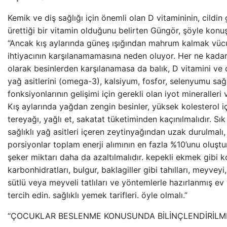
Kemik ve diş sağlığı için önemli olan D vitamininin, cildin 
ürettiği bir vitamin olduğunu belirten Güngör, şöyle konuş
“Ancak kış aylarında güneş ışığından mahrum kalmak vüc
ihtiyacının karşılanamamasına neden oluyor. Her ne kadar 
olarak besinlerden karşılanamasa da balık, D vitamini v
yağ asitlerini (omega-3), kalsiyum, fosfor, selenyumu sağl
fonksiyonlarının gelişimi için gerekli olan iyot mineralleri v
Kış aylarında yağdan zengin besinler, yüksek kolesterol i
tereyağı, yağlı et, sakatat tüketiminden kaçınılmalıdır. Sık
sağlıklı yağ asitleri içeren zeytinyağından uzak durulmalı, 
porsiyonlar toplam enerji alımının en fazla %10’unu oluş
şeker miktarı daha da azaltılmalıdır. kepekli ekmek gibi 
karbonhidratları, bulgur, baklagiller gibi tahılları, meyveyi,
sütlü veya meyveli tatlıları ve yöntemlerle hazırlanmış ev 
tercih edin. sağlıklı yemek tarifleri. öyle olmalı.”
“ÇOCUKLAR BESLENME KONUSUNDA BİLİNÇLENDİRİLME