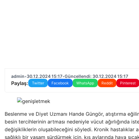
admin
•
30.12.2024 15:17
•
Güncellendi: 30.12.2024 15:17
Paylaş:
Twitter
Facebook
WhatsApp
Reddit
Pinterest
Beslenme ve Diyet Uzmanı Hande Güngör, atıştırma eğilim
besin tercihlerinin artması nedeniyle vücut ağırlığında i
değişikliklerin oluşabileceğini söyledi. Kronik hastalıklar 
sağlıklı bir yaşam sürdürmek için, kış aylarında hava sıca