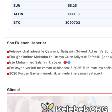
EUR
55.25
ALTIN
6660.6
BTC
3090703
Son Eklenen Haberler
Kelebek chat adresi İle Çevrim içi İletişimin Güvenli Adresi Ve So
■
Elazığ’da İntihar Mektubu İle Ortaya Çıkan Milyarlık Tefecilik Şebek
■
İşte Muhammed Salah’ın ilk sözleri
■
Enflasyon verileri ne zaman açıklanacak? 2026 TÜİK mart ayı enflas
■
2026 Kurban Bayramı emekli ikramiyeleri ne zaman yatacak?
■
Güncel