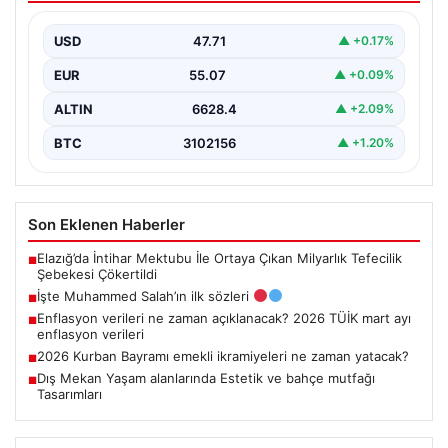
USD
47.71
▲ +0.17%
EUR
55.07
▲ +0.09%
ALTIN
6628.4
▲ +2.09%
BTC
3102156
▲ +1.20%
Son Eklenen Haberler
Elazığ’da İntihar Mektubu İle Ortaya Çıkan Milyarlık Tefecilik
■
Şebekesi Çökertildi
İşte Muhammed Salah’ın ilk sözleri
■
Enflasyon verileri ne zaman açıklanacak? 2026 TÜİK mart ayı
■
enflasyon verileri
2026 Kurban Bayramı emekli ikramiyeleri ne zaman yatacak?
■
Dış Mekan Yaşam alanlarında Estetik ve bahçe mutfağı
■
Tasarımları