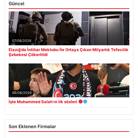
Güncel
07/08/2026
Elazığ’da İntihar Mektubu İle Ortaya Çıkan Milyarlık Tefecilik
Şebekesi Çökertildi
06/08/2026
İşte Muhammed Salah’ın ilk sözleri
Son Eklenen Firmalar