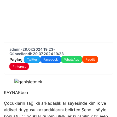
admin
•
29.07.2024 19:23
•
Güncellendi: 29.07.2024 19:23
Paylaş:
Twitter
Facebook
WhatsApp
Reddit
Pinterest
KAYNAK
ben
Çocukların sağlıklı arkadaşlıklar sayesinde kimlik ve
aidiyet duygusu kazandıklarını belirten Şendil, şöyle
konuştu: “Çocuklar güvenli ilişkiler kurabilir, özgüven