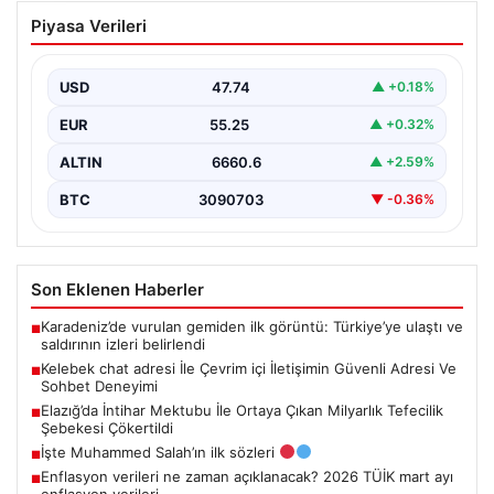
Kelebek chat adresi İle Çevrim içi
Piyasa Verileri
İletişimin Güvenli Adresi Ve Sohbet
Deneyimi
USD
47.74
▲ +0.18%
Dijital çağında bireylerin seviyeli bir şekilde iletişim
sağlaması ciddi bir değer taşımaktadır. Halen birçok…
EUR
55.25
▲ +0.32%
ALTIN
6660.6
▲ +2.59%
BTC
3090703
▼ -0.36%
Son Eklenen Haberler
Karadeniz’de vurulan gemiden ilk görüntü: Türkiye’ye ulaştı ve
■
saldırının izleri belirlendi
Kelebek chat adresi İle Çevrim içi İletişimin Güvenli Adresi Ve
■
Sohbet Deneyimi
Elazığ’da İntihar Mektubu İle Ortaya Çıkan Milyarlık Tefecilik
■
Şebekesi Çökertildi
İşte Muhammed Salah’ın ilk sözleri
■
Enflasyon verileri ne zaman açıklanacak? 2026 TÜİK mart ayı
■
enflasyon verileri