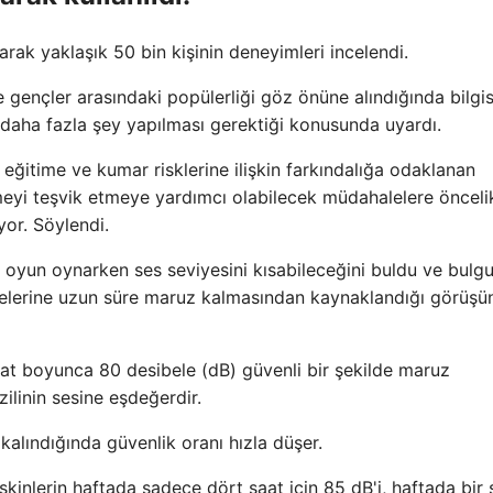
rak yaklaşık 50 bin kişinin deneyimleri incelendi.
e gençler arasındaki popülerliği göz önüne alındığında bilgi
n daha fazla şey yapılması gerektiği konusunda uyardı.
eğitime ve kumar risklerine ilişkin farkındalığa odaklanan
emeyi teşvik etmeye yardımcı olabilecek müdahalelere önceli
yor. Söylendi.
n oyun oynarken ses seviyesini kısabileceğini buldu ve bulgu
iyelerine uzun süre maruz kalmasından kaynaklandığı görüşün
aat boyunca 80 desibele (dB) güvenli bir şekilde maruz
zilinin sesine eşdeğerdir.
alındığında güvenlik oranı hızla düşer.
kinlerin haftada sadece dört saat için 85 dB'i, haftada bir 