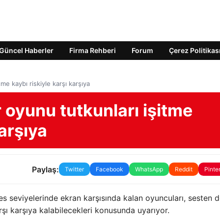
Güncel Haberler
Firma Rehberi
Forum
Çerez Politikas
tme kaybı riskiyle karşı karşıya
r oyunu tutkunları işitme
karşıya
Paylaş:
Twitter
Facebook
WhatsApp
Reddit
Pinte
es seviyelerinde ekran karşısında kalan oyuncuları, sesten d
arşı karşıya kalabilecekleri konusunda uyarıyor.