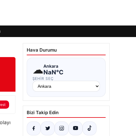
ı
Hava Durumu
☁
Ankara
NaN°C
ŞEHIR SEÇ
rest
Bizi Takip Edin
olayı