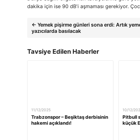
dakika için ise 90 dB'i aşmaması gerekiyor. Çocu
← Yemek pişirme günleri sona erdi: Artık yem
yazıcılarda basılacak
Tavsiye Edilen Haberler
11/12/2025
10/12/20
Trabzonspor – Beşiktaş derbisinin
Pitbull
hakemi açıklandı!
küçük E