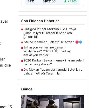
BTC
3102156
▲ +1.20%
Son Eklenen Haberler
sayar
Elazığ’da İntihar Mektubu İle Ortaya
■
Çıkan Milyarlık Tefecilik Şebekesi
Çökertildi
İşte Muhammed Salah’ın ilk sözleri
k
■
Enflasyon verileri ne zaman
■
açıklanacak? 2026 TÜİK mart ayı
enflasyon verileri
lar,
2026 Kurban Bayramı emekli ikramiyeleri
■
ne zaman yatacak?
ü dile
Dış Mekan Yaşam alanlarında Estetik ve
■
bahçe mutfağı Tasarımları
Güncel
saat 15