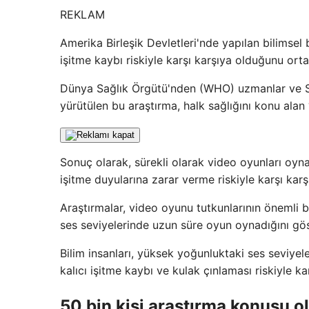
REKLAM
Amerika Birleşik Devletleri'nde yapılan bilimsel
işitme kaybı riskiyle karşı karşıya olduğunu orta
Dünya Sağlık Örgütü'nden (WHO) uzmanlar ve Sou
yürütülen bu araştırma, halk sağlığını konu alan
Sonuç olarak, sürekli olarak video oyunları oynay
işitme duyularına zarar verme riskiyle karşı karş
Araştırmalar, video oyunu tutkunlarının önemli bi
ses seviyelerinde uzun süre oyun oynadığını gös
Bilim insanları, yüksek yoğunluktaki ses seviyel
kalıcı işitme kaybı ve kulak çınlaması riskiyle k
50 bin kişi araştırma konusu ol