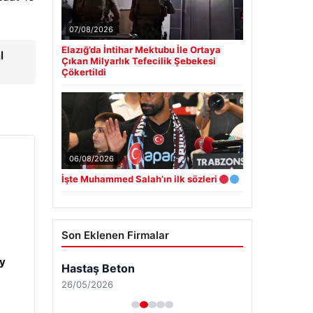
07/08/2026
Elazığ’da İntihar Mektubu İle Ortaya
l
Çıkan Milyarlık Tefecilik Şebekesi
Çökertildi
06/08/2026
İşte Muhammed Salah’ın ilk sözleri
Son Eklenen Firmalar
y