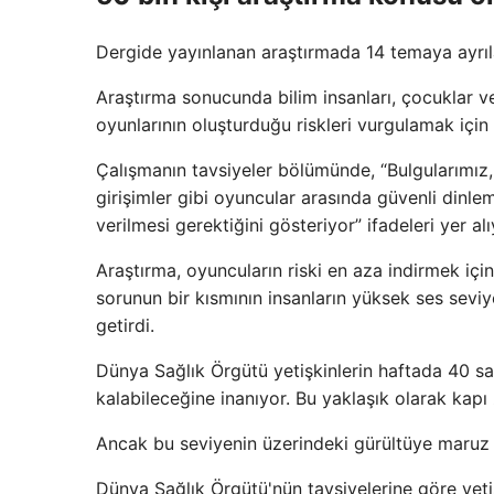
Dergide yayınlanan araştırmada 14 temaya ayrıla
Araştırma sonucunda bilim insanları, çocuklar v
oyunlarının oluşturduğu riskleri vurgulamak içi
Çalışmanın tavsiyeler bölümünde, “Bulgularımız, 
girişimler gibi oyuncular arasında güvenli dinl
verilmesi gerektiğini gösteriyor” ifadeleri yer alı
Araştırma, oyuncuların riski en aza indirmek içi
sorunun bir kısmının insanların yüksek ses sev
getirdi.
Dünya Sağlık Örgütü yetişkinlerin haftada 40 s
kalabileceğine inanıyor. Bu yaklaşık olarak kapı 
Ancak bu seviyenin üzerindeki gürültüye maruz k
Dünya Sağlık Örgütü'nün tavsiyelerine göre yetiş