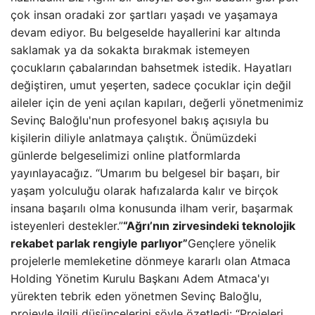
çok insan oradaki zor şartları yaşadı ve yaşamaya
devam ediyor. Bu belgeselde hayallerini kar altında
saklamak ya da sokakta bırakmak istemeyen
çocukların çabalarından bahsetmek istedik. Hayatları
değiştiren, umut yeşerten, sadece çocuklar için değil
aileler için de yeni açılan kapıları, değerli yönetmenimiz
Sevinç Baloğlu'nun profesyonel bakış açısıyla bu
kişilerin diliyle anlatmaya çalıştık. Önümüzdeki
günlerde belgeselimizi online platformlarda
yayınlayacağız. “Umarım bu belgesel bir başarı, bir
yaşam yolculuğu olarak hafızalarda kalır ve birçok
insana başarılı olma konusunda ilham verir, başarmak
isteyenleri destekler.”
“Ağrı’nın zirvesindeki teknolojik
rekabet parlak rengiyle parlıyor”
Gençlere yönelik
projelerle memleketine dönmeye kararlı olan Atmaca
Holding Yönetim Kurulu Başkanı Adem Atmaca'yı
yürekten tebrik eden yönetmen Sevinç Baloğlu,
projeyle ilgili düşüncelerini şöyle özetledi: “Projeleri