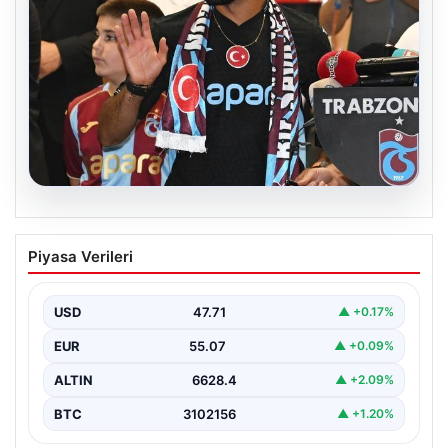
06.08.2026
İşte Muhammed Salah’ın ilk sözleri
Piyasa Verileri
USD
47.71
▲ +0.17%
EUR
55.07
▲ +0.09%
ALTIN
6628.4
▲ +2.09%
BTC
3102156
▲ +1.20%