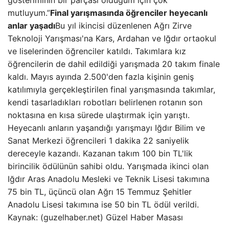
gösteriminin bir parçası olduğum için çok
mutluyum.”
Final yarışmasında öğrenciler heyecanlı
anlar yaşadı
Bu yıl ikincisi düzenlenen Ağrı Zirve
Teknoloji Yarışması'na Kars, Ardahan ve Iğdır ortaokul
ve liselerinden öğrenciler katıldı. Takımlara kız
öğrencilerin de dahil edildiği yarışmada 20 takım finale
kaldı. Mayıs ayında 2.500'den fazla kişinin geniş
katılımıyla gerçekleştirilen final yarışmasında takımlar,
kendi tasarladıkları robotları belirlenen rotanın son
noktasına en kısa sürede ulaştırmak için yarıştı.
Heyecanlı anların yaşandığı yarışmayı Iğdır Bilim ve
Sanat Merkezi öğrencileri 1 dakika 22 saniyelik
dereceyle kazandı. Kazanan takım 100 bin TL'lik
birincilik ödülünün sahibi oldu. Yarışmada ikinci olan
Iğdır Aras Anadolu Mesleki ve Teknik Lisesi takımına
75 bin TL, üçüncü olan Ağrı 15 Temmuz Şehitler
Anadolu Lisesi takımına ise 50 bin TL ödül verildi.
Kaynak: (guzelhaber.net) Güzel Haber Masası