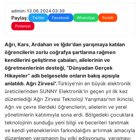
admin
•
13.06.2024 03:39
Paylaş:
Twitter
Facebook
WhatsApp
Reddit
Pinterest
Ağrı, Kars, Ardahan ve Iğdır'dan yarışmaya katılan
öğrencilerin zorlu coğrafya şartlarına rağmen
kendilerini geliştirme çabaları, ailelerinin ve
öğretmenlerinin desteği, “Dünyadan Gerçek
Hikayeler” adlı belgeselde onların bakış açısıyla
anlatıldı. Ağrı Zirvesi”.
Türkiye'nin en büyük elektronik
üreticilerinden SUNNY Elektronik'in geçen yıl ilk kez
düzenlediği Ağrı Zirvesi Teknoloji Yarışması'nın ikincisi,
Ağrı ve çevre illerdeki öğrencilerin, ailelerin ve yerel
yönetimlerin katılımıyla sona erdi. Bölgedeki çocuklara
teknolojinin sunduğu yeni bilgi ve becerileri tanıtmak
ve kendi yeteneklerinin farkındalığını artırmak amacıyla
düzenlenen yarışmanın bu yılki edisyonunu, yarışmayı