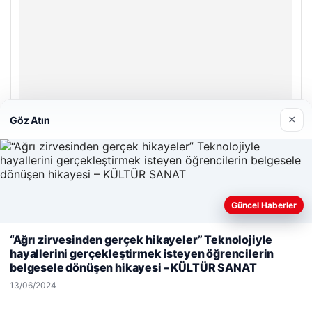
© 2026 Haber Gazete – En Güncel Haberler
Yeminli Tercüman
|
Malta Dil Okulu
|
lemagrup.com.tr
bahis güncel giriş
io
ı Maç İzle
üperbahis giriş
×
Göz Atın
Güncel Haberler
Web sitemizi nasıl kullandığınızı daha iyi anlayabilmek,
“Ağrı zirvesinden gerçek hikayeler” Teknolojiyle
deneyiminizi kişiselleştirmek ve geliştirmek amacıyla çerezler
hayallerini gerçekleştirmek isteyen öğrencilerin
kullanıyoruz.
Çerez Politikamız
belgesele dönüşen hikayesi – KÜLTÜR SANAT
Reddet
Kabul Et
13/06/2024