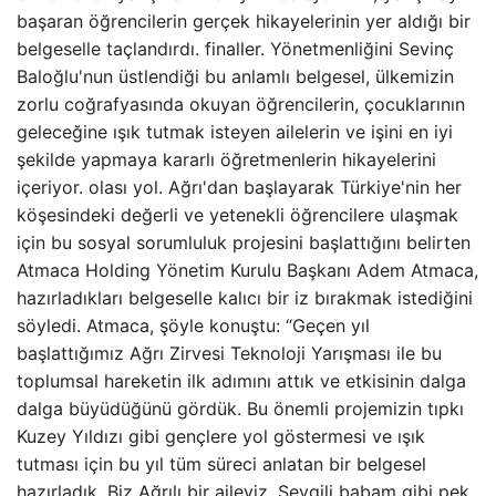
başaran öğrencilerin gerçek hikayelerinin yer aldığı bir
belgeselle taçlandırdı. finaller. Yönetmenliğini Sevinç
Baloğlu'nun üstlendiği bu anlamlı belgesel, ülkemizin
zorlu coğrafyasında okuyan öğrencilerin, çocuklarının
geleceğine ışık tutmak isteyen ailelerin ve işini en iyi
şekilde yapmaya kararlı öğretmenlerin hikayelerini
içeriyor. olası yol. Ağrı'dan başlayarak Türkiye'nin her
köşesindeki değerli ve yetenekli öğrencilere ulaşmak
için bu sosyal sorumluluk projesini başlattığını belirten
Atmaca Holding Yönetim Kurulu Başkanı Adem Atmaca,
hazırladıkları belgeselle kalıcı bir iz bırakmak istediğini
söyledi. Atmaca, şöyle konuştu: “Geçen yıl
başlattığımız Ağrı Zirvesi Teknoloji Yarışması ile bu
toplumsal hareketin ilk adımını attık ve etkisinin dalga
dalga büyüdüğünü gördük. Bu önemli projemizin tıpkı
Kuzey Yıldızı gibi gençlere yol göstermesi ve ışık
tutması için bu yıl tüm süreci anlatan bir belgesel
hazırladık. Biz Ağrılı bir aileyiz. Sevgili babam gibi pek