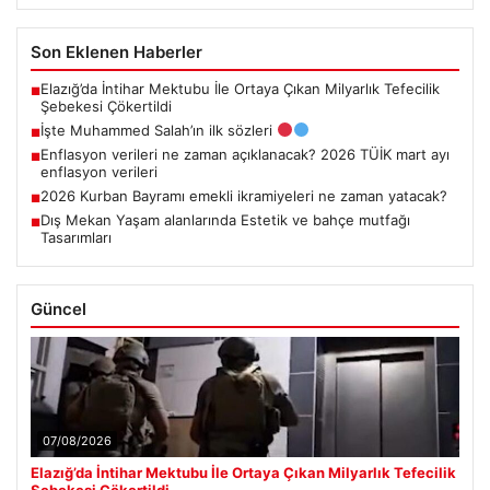
Son Eklenen Haberler
Elazığ’da İntihar Mektubu İle Ortaya Çıkan Milyarlık Tefecilik
■
Şebekesi Çökertildi
İşte Muhammed Salah’ın ilk sözleri
■
Enflasyon verileri ne zaman açıklanacak? 2026 TÜİK mart ayı
■
enflasyon verileri
2026 Kurban Bayramı emekli ikramiyeleri ne zaman yatacak?
■
Dış Mekan Yaşam alanlarında Estetik ve bahçe mutfağı
■
Tasarımları
Güncel
07/08/2026
Elazığ’da İntihar Mektubu İle Ortaya Çıkan Milyarlık Tefecilik
Şebekesi Çökertildi