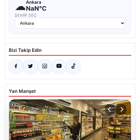
☁
Ankara
NaN°C
ŞEHIR SEÇ
Bizi Takip Edin
Yan Manşet