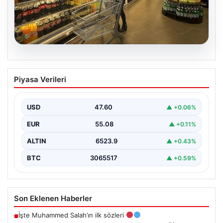
05.08.2026
Enflasyon verileri ne zaman
Piyasa Verileri
açıklanacak? 2026 TÜİK mart ayı
enflasyon verileri
USD
47.60
▲ +0.06%
EUR
55.08
▲ +0.11%
ALTIN
6523.9
▲ +0.43%
BTC
3065517
▲ +0.59%
Son Eklenen Haberler
İşte Muhammed Salah’ın ilk sözleri
■