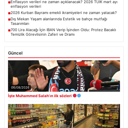
Enflasyon verileri ne zaman açıklanacak? 2026 TÜİK mart ayı
■
enflasyon verileri
2026 Kurban Bayramı emekli ikramiyeleri ne zaman yatacak?
■
Dış Mekan Yaşam alanlarında Estetik ve bahçe mutfağı
■
Tasarımları
700 Lira Alacağı İçin IBAN Verip İşinden Oldu: Protez Bacaklı
■
Temizlik Görevlisinin Zaferi ve Dramı
Güncel
06/08/2026
İşte Muhammed Salah’ın ilk sözleri