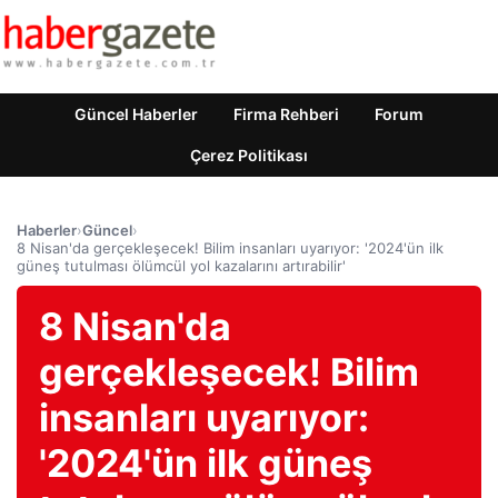
Güncel Haberler
Firma Rehberi
Forum
Çerez Politikası
Haberler
›
Güncel
›
8 Nisan'da gerçekleşecek! Bilim insanları uyarıyor: '2024'ün ilk
güneş tutulması ölümcül yol kazalarını artırabilir'
8 Nisan'da
gerçekleşecek! Bilim
insanları uyarıyor:
'2024'ün ilk güneş