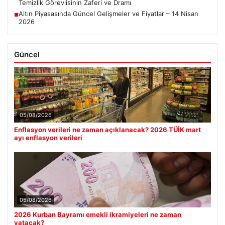
Temizlik Görevlisinin Zaferi ve Dramı
Altın Piyasasında Güncel Gelişmeler ve Fiyatlar – 14 Nisan
■
2026
Güncel
05/08/2026
Enflasyon verileri ne zaman açıklanacak? 2026 TÜİK mart
ayı enflasyon verileri
05/08/2026
2026 Kurban Bayramı emekli ikramiyeleri ne zaman
yatacak?