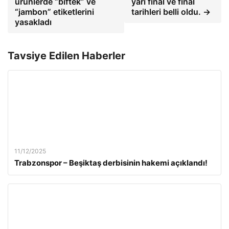
ürünlerde “biftek” ve
yarı final ve final
“jambon” etiketlerini
tarihleri ​​belli oldu. →
yasakladı
Tavsiye Edilen Haberler
11/12/2025
Trabzonspor – Beşiktaş derbisinin hakemi açıklandı!