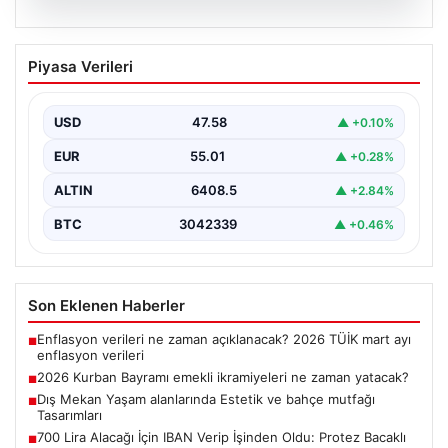
05.08.2026
2026 Kurban Bayramı emekli
Piyasa Verileri
ikramiyeleri ne zaman yatacak?
2026 Kurban Bayramı yaklaşırken, yaklaşık 17 milyon
emekli vatandaşın dikkati bayram ikramiyesi
USD
47.58
▲ +0.10%
ödemelerine çevrildi.…
EUR
55.01
▲ +0.28%
ALTIN
6408.5
▲ +2.84%
BTC
3042339
▲ +0.46%
Son Eklenen Haberler
Enflasyon verileri ne zaman açıklanacak? 2026 TÜİK mart ayı
■
enflasyon verileri
2026 Kurban Bayramı emekli ikramiyeleri ne zaman yatacak?
■
Dış Mekan Yaşam alanlarında Estetik ve bahçe mutfağı
■
Tasarımları
700 Lira Alacağı İçin IBAN Verip İşinden Oldu: Protez Bacaklı
■