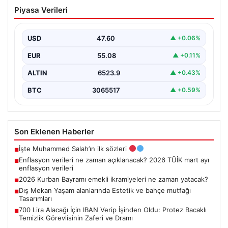
Enflasyon verileri ne zaman
Piyasa Verileri
açıklanacak? 2026 TÜİK mart ayı
enflasyon verileri
USD
47.60
▲ +0.06%
EUR
55.08
▲ +0.11%
ALTIN
6523.9
▲ +0.43%
BTC
3065517
▲ +0.59%
Son Eklenen Haberler
İşte Muhammed Salah’ın ilk sözleri
■
Enflasyon verileri ne zaman açıklanacak? 2026 TÜİK mart ayı
■
enflasyon verileri
2026 Kurban Bayramı emekli ikramiyeleri ne zaman yatacak?
■
Dış Mekan Yaşam alanlarında Estetik ve bahçe mutfağı
■
Tasarımları
700 Lira Alacağı İçin IBAN Verip İşinden Oldu: Protez Bacaklı
■
Temizlik Görevlisinin Zaferi ve Dramı