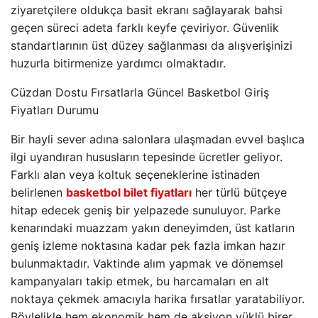
ziyaretçilere oldukça basit ekranı sağlayarak bahsi
geçen süreci adeta farklı keyfe çeviriyor. Güvenlik
standartlarının üst düzey sağlanması da alışverişinizi
huzurla bitirmenize yardımcı olmaktadır.
Cüzdan Dostu Fırsatlarla Güncel Basketbol Giriş
Fiyatları Durumu
Bir hayli sever adına salonlara ulaşmadan evvel başlıca
ilgi uyandıran hususların tepesinde ücretler geliyor.
Farklı alan veya koltuk seçeneklerine istinaden
belirlenen
basketbol bilet fiyatları
her türlü bütçeye
hitap edecek geniş bir yelpazede sunuluyor. Parke
kenarındaki muazzam yakın deneyimden, üst katların
geniş izleme noktasına kadar pek fazla imkan hazır
bulunmaktadır. Vaktinde alım yapmak ve dönemsel
kampanyaları takip etmek, bu harcamaları en alt
noktaya çekmek amacıyla harika fırsatlar yaratabiliyor.
Böylelikle hem ekonomik hem de aksiyon yüklü birer