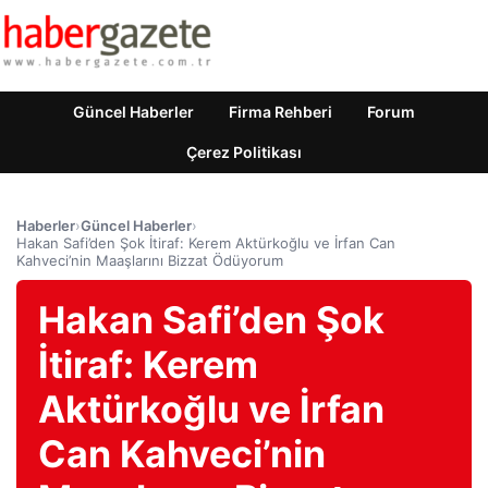
Güncel Haberler
Firma Rehberi
Forum
Çerez Politikası
Haberler
›
Güncel Haberler
›
Hakan Safi’den Şok İtiraf: Kerem Aktürkoğlu ve İrfan Can
Kahveci’nin Maaşlarını Bizzat Ödüyorum
Hakan Safi’den Şok
İtiraf: Kerem
Aktürkoğlu ve İrfan
Can Kahveci’nin