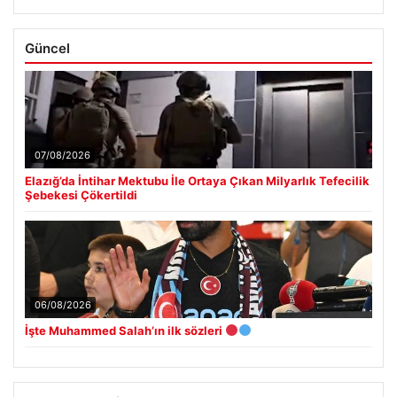
Güncel
07/08/2026
Elazığ’da İntihar Mektubu İle Ortaya Çıkan Milyarlık Tefecilik
Şebekesi Çökertildi
06/08/2026
İşte Muhammed Salah’ın ilk sözleri