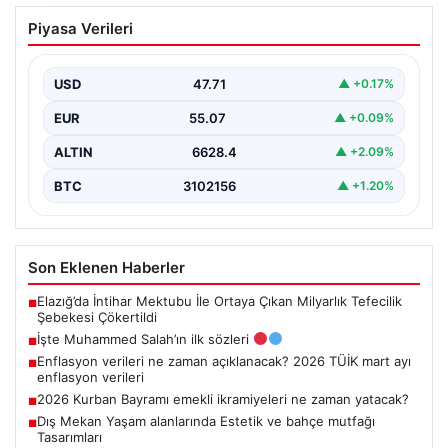
İşte Muhammed Salah’ın ilk sözleri
Piyasa Verileri
USD
47.71
▲ +0.17%
EUR
55.07
▲ +0.09%
ALTIN
6628.4
▲ +2.09%
BTC
3102156
▲ +1.20%
Son Eklenen Haberler
Elazığ’da İntihar Mektubu İle Ortaya Çıkan Milyarlık Tefecilik
■
Şebekesi Çökertildi
İşte Muhammed Salah’ın ilk sözleri
■
Enflasyon verileri ne zaman açıklanacak? 2026 TÜİK mart ayı
■
enflasyon verileri
2026 Kurban Bayramı emekli ikramiyeleri ne zaman yatacak?
■
Dış Mekan Yaşam alanlarında Estetik ve bahçe mutfağı
■
Tasarımları