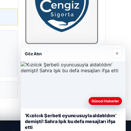
×
Göz Atın
Cengiz Sigorta
23/06/2026
Güncel Haberler
‘Kızılcık Şerbeti oyuncusuyla aldatıldım’
demişti! Sahra Işık bu defa mesajları ifşa
etti