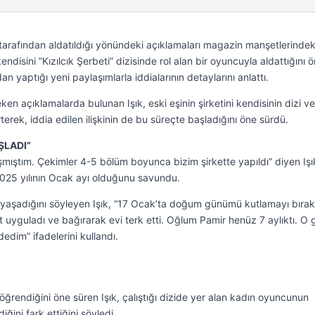
di tarafından aldatıldığı yönündeki açıklamaları magazin manşetlerindek
endisini “Kızılcık Şerbeti” dizisinde rol alan bir oyuncuyla aldattığını 
 yaptığı yeni paylaşımlarla iddialarının detaylarını anlattı.
en açıklamalarda bulunan Işık, eski eşinin şirketini kendisinin dizi ve
rterek, iddia edilen ilişkinin de bu süreçte başladığını öne sürdü.
ŞLADI”
laşmıştım. Çekimler 4-5 bölüm boyunca bizim şirkette yapıldı” diyen Işı
2025 yılının Ocak ayı olduğunu savundu.
aşadığını söyleyen Işık, “17 Ocak’ta doğum günümü kutlamayı bırak
et uyguladı ve bağırarak evi terk etti. Oğlum Pamir henüz 7 aylıktı. O 
dim” ifadelerini kullandı.
”
ğrendiğini öne süren Işık, çalıştığı dizide yer alan kadın oyuncunun
ğini fark ettiğini söyledi.