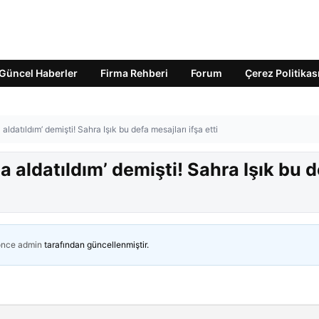
Güncel Haberler
Firma Rehberi
Forum
Çerez Politikas
aldatıldım’ demişti! Sahra Işık bu defa mesajları ifşa etti
a aldatıldım’ demişti! Sahra Işık bu 
önce
admin
tarafından güncellenmiştir.