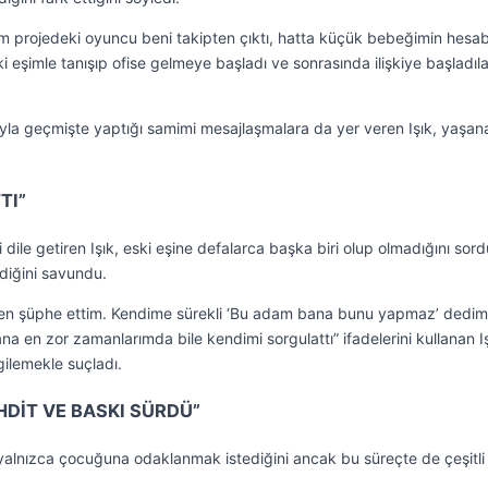
ğım projedeki oyuncu beni takipten çıktı, hatta küçük bebeğimin hesab
 eşimle tanışıp ofise gelmeye başladı ve sonrasında ilişkiye başladıla
la geçmişte yaptığı samimi mesajlaşmalara da yer veren Işık, yaşana
TI”
i dile getiren Işık, eski eşine defalarca başka biri olup olmadığını so
diğini savundu.
den şüphe ettim. Kendime sürekli ‘Bu adam bana bunu yapmaz’ dedim
na en zor zamanlarımda bile kendimi sorgulattı” ifadelerini kullanan Iş
rgilemekle suçladı.
DİT VE BASKI SÜRDÜ”
yalnızca çocuğuna odaklanmak istediğini ancak bu süreçte de çeşitli