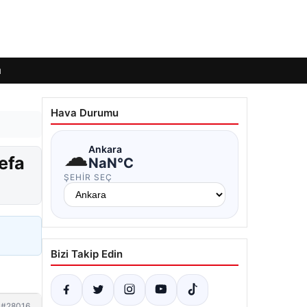
ı
Hava Durumu
☁
Ankara
defa
NaN°C
ŞEHIR SEÇ
Bizi Takip Edin
#28016