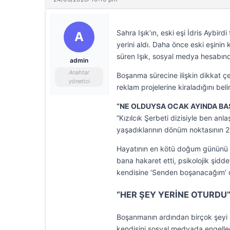
Sahra Işık’ın, eski eşi İdris Aybir
A
yerini aldı. Daha önce eski eşinin k
süren Işık, sosyal medya hesabından
admin
Anahtar
Boşanma sürecine ilişkin dikkat çek
yönetici
reklam projelerine kiraladığını beli
“NE OLDUYSA OCAK AYINDA BA
“Kızılcık Şerbeti dizisiyle ben an
yaşadıklarının dönüm noktasının 
Hayatının en kötü doğum gününü y
bana hakaret etti, psikolojik şidd
kendisine ‘Senden boşanacağım’ de
“HER ŞEY YERİNE OTURDU
Boşanmanın ardından birçok şeyi ö
kendisini sosyal medyada engelledi