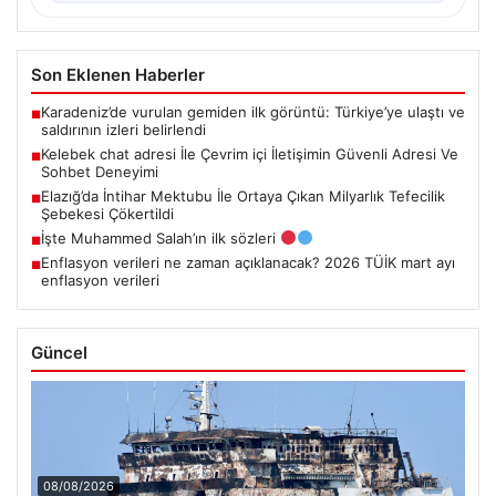
Son Eklenen Haberler
Karadeniz’de vurulan gemiden ilk görüntü: Türkiye’ye ulaştı ve
■
saldırının izleri belirlendi
Kelebek chat adresi İle Çevrim içi İletişimin Güvenli Adresi Ve
■
Sohbet Deneyimi
Elazığ’da İntihar Mektubu İle Ortaya Çıkan Milyarlık Tefecilik
■
Şebekesi Çökertildi
İşte Muhammed Salah’ın ilk sözleri
■
Enflasyon verileri ne zaman açıklanacak? 2026 TÜİK mart ayı
■
enflasyon verileri
Güncel
08/08/2026