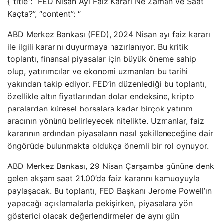
{“title”: “FED Nisan Ayı Faiz Kararı Ne Zaman ve Saat
Kaçta?”, “content”: “
ABD Merkez Bankası (FED), 2024 Nisan ayı faiz kararı
ile ilgili kararını duyurmaya hazırlanıyor. Bu kritik
toplantı, finansal piyasalar için büyük öneme sahip
olup, yatırımcılar ve ekonomi uzmanları bu tarihi
yakından takip ediyor. FED’in düzenlediği bu toplantı,
özellikle altın fiyatlarından dolar endeksine, kripto
paralardan küresel borsalara kadar birçok yatırım
aracının yönünü belirleyecek nitelikte. Uzmanlar, faiz
kararının ardından piyasaların nasıl şekilleneceğine dair
öngörüde bulunmakta oldukça önemli bir rol oynuyor.
ABD Merkez Bankası, 29 Nisan Çarşamba gününe denk
gelen akşam saat 21.00’da faiz kararını kamuoyuyla
paylaşacak. Bu toplantı, FED Başkanı Jerome Powell’ın
yapacağı açıklamalarla pekişirken, piyasalara yön
gösterici olacak değerlendirmeler de aynı gün