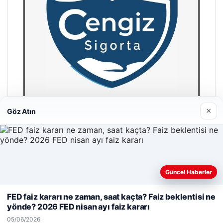
×
Göz Atın
Hastaş Beton
26/05/2026
Güncel Haberler
Web sitemizi nasıl kullandığınızı daha iyi anlayabilmek,
deneyiminizi kişiselleştirmek ve geliştirmek amacıyla çerezler
FED faiz kararı ne zaman, saat kaçta? Faiz beklentisi ne
kullanıyoruz.
Çerez Politikamız
yönde? 2026 FED nisan ayı faiz kararı
Reddet
Kabul Et
05/06/2026