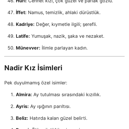
Huri:
Cennet kızı, çok güzel ve parlak gözlü.
İffet:
Namus, temizlik, ahlaki dürüstlük.
Kadriye:
Değer, kıymetle ilgili; şerefli.
Latife:
Yumuşak, nazik, şaka ve nezaket.
Münevver:
İlimle parlayan kadın.
Nadir Kız İsimleri
Pek duyulmamış özel isimler:
Almira:
Ay tutulması sırasındaki kızıllık.
Ayris:
Ay ışığının parıltısı.
Beliz:
Hatırda kalan güzel belirti.