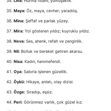
Lina:
Hurma fidanı; yumuşaklık.
Maya:
Öz, maya, cevher; yaradılış.
Mina:
Şeffaf ve parlak yüzey.
Mira:
Yol gösteren yıldız; kuyruklu yıldız.
Neva:
Ses, ahenk, refah ve zenginlik.
Nil:
Bolluk ve bereket getiren akarsu.
Nisa:
Kadın, hanımefendi.
Oya:
Sabırla işlenen güzellik.
Öykü:
Hikaye, anlatı, olay dizisi.
Özge:
Sıradışı, eşsiz.
Peri:
Görünmez varlık, çok güzel kız.