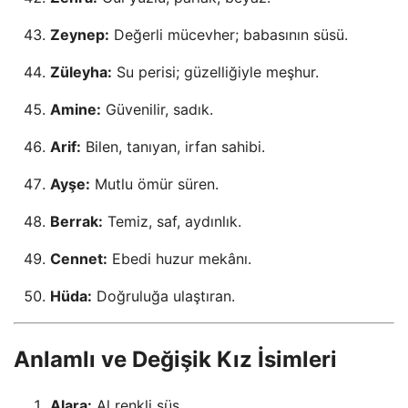
Zeynep:
Değerli mücevher; babasının süsü.
Züleyha:
Su perisi; güzelliğiyle meşhur.
Amine:
Güvenilir, sadık.
Arif:
Bilen, tanıyan, irfan sahibi.
Ayşe:
Mutlu ömür süren.
Berrak:
Temiz, saf, aydınlık.
Cennet:
Ebedi huzur mekânı.
Hüda:
Doğruluğa ulaştıran.
Anlamlı ve Değişik Kız İsimleri
Alara:
Al renkli süs.