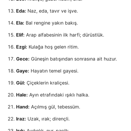
Eda:
Naz, eda, tavır ve işve.
Ela:
Bal rengine yakın bakış.
Elif:
Arap alfabesinin ilk harfi; dürüstlük.
Ezgi:
Kulağa hoş gelen ritim.
Gece:
Güneşin batışından sonrasına ait huzur.
Gaye:
Hayatın temel gayesi.
Gül:
Çiçeklerin kraliçesi.
Hale:
Ayın etrafındaki ışıklı halka.
Hand:
Açılmış gül, tebessüm.
Iraz:
Uzak, ırak; dirençli.
Işık:
Aydınlık, nur, parıltı.