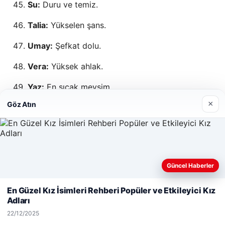
Su:
Duru ve temiz.
Talia:
Yükselen şans.
Umay:
Şefkat dolu.
Vera:
Yüksek ahlak.
Yaz:
En sıcak mevsim.
×
Göz Atın
Zümra:
Zeki ve ahlaklı kadın.
Peygamber Kızı İsimleri
Güncel Haberler
Fatma (Fatımatüz Zehra):
Sütten kesilmiş;
Web sitemizi nasıl kullandığınızı daha iyi anlayabilmek,
cehennemden uzaklaştırılmış.
deneyiminizi kişiselleştirmek ve geliştirmek amacıyla çerezler
En Güzel Kız İsimleri Rehberi Popüler ve Etkileyici Kız
kullanıyoruz.
Çerez Politikamız
Adları
Zeynep:
Babasının süsü; değerli mücevher.
Reddet
Kabul Et
22/12/2025
Rukiye:
Büyüleyici, güzel; yükselen.