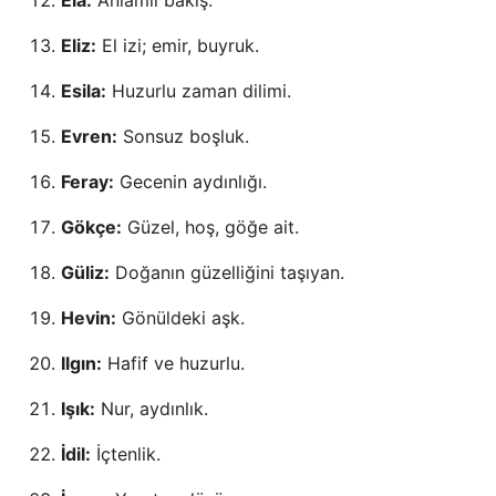
Ela:
Anlamlı bakış.
Eliz:
El izi; emir, buyruk.
Esila:
Huzurlu zaman dilimi.
Evren:
Sonsuz boşluk.
Feray:
Gecenin aydınlığı.
Gökçe:
Güzel, hoş, göğe ait.
Güliz:
Doğanın güzelliğini taşıyan.
Hevin:
Gönüldeki aşk.
Ilgın:
Hafif ve huzurlu.
Işık:
Nur, aydınlık.
İdil:
İçtenlik.