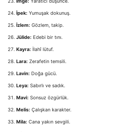
İmge:
Yaratıcı düşünce.
İpek:
Yumuşak dokunuş.
İzlem:
Gözlem, takip.
Jülide:
Edebi bir tını.
Kayra:
İlahî lütuf.
Lara:
Zerafetin temsili.
Lavin:
Doğa gücü.
Leya:
Sabırlı ve sadık.
Mavi:
Sonsuz özgürlük.
Melis:
Çalışkan karakter.
Mila:
Cana yakın sevgili.