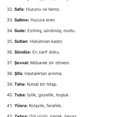
Safa:
Huzurlu ve temiz.
Salime:
Huzura eren.
Sude:
Ezilmiş; sürülmüş; mutlu.
Sultan:
Hükümran kadın.
Sündüs:
En zarif doku.
Şevval:
Mübarek bir dönem.
Şifa:
Hastalıktan arınma.
Taha:
Kutsal bir hitap.
Tuba:
İyilik, güzellik, hoşluk.
Yüsra:
Kolaylık, ferahlık.
Zehra:
Gül yüzlü, parlak, beyaz.