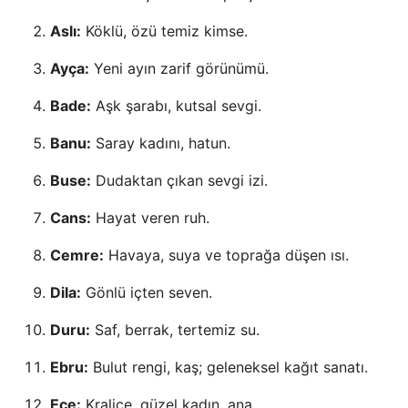
Aslı:
Köklü, özü temiz kimse.
Ayça:
Yeni ayın zarif görünümü.
Bade:
Aşk şarabı, kutsal sevgi.
Banu:
Saray kadını, hatun.
Buse:
Dudaktan çıkan sevgi izi.
Cans:
Hayat veren ruh.
Cemre:
Havaya, suya ve toprağa düşen ısı.
Dila:
Gönlü içten seven.
Duru:
Saf, berrak, tertemiz su.
Ebru:
Bulut rengi, kaş; geleneksel kağıt sanatı.
Ece:
Kraliçe, güzel kadın, ana.