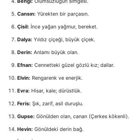
Bengi:
Ölümsüzlüğün simgesi.
Cansın:
Yürekten bir parçasın.
Çisil:
İnce yağan yağmur, bereket.
Dalya:
Yıldız çiçeği, büyük çiçek.
Derin:
Anlamı büyük olan.
Efnan:
Cennetteki güzel gözlü kız; dallar.
Elvin:
Rengarenk ve enerjik.
Evra:
Hisar, kale; dürüstlük.
Feris:
Şık, zarif, asil duruşlu.
Gupse:
Gönülden olan, canan (Çerkes kökenli).
Hevin:
Gönüldeki derin bağ.