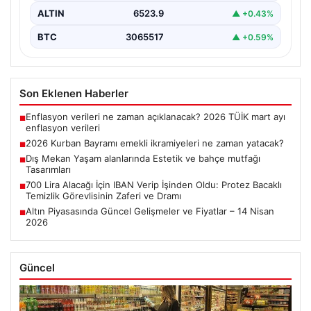
ALTIN
6523.9
▲ +0.43%
BTC
3065517
▲ +0.59%
Son Eklenen Haberler
Enflasyon verileri ne zaman açıklanacak? 2026 TÜİK mart ayı
■
enflasyon verileri
2026 Kurban Bayramı emekli ikramiyeleri ne zaman yatacak?
■
Dış Mekan Yaşam alanlarında Estetik ve bahçe mutfağı
■
Tasarımları
700 Lira Alacağı İçin IBAN Verip İşinden Oldu: Protez Bacaklı
■
Temizlik Görevlisinin Zaferi ve Dramı
Altın Piyasasında Güncel Gelişmeler ve Fiyatlar – 14 Nisan
■
2026
Güncel