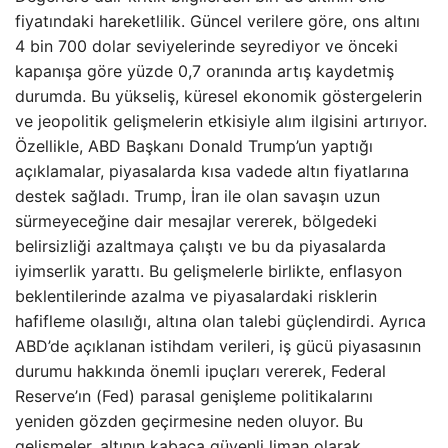
fiyatındaki hareketlilik. Güncel verilere göre, ons altını
4 bin 700 dolar seviyelerinde seyrediyor ve önceki
kapanışa göre yüzde 0,7 oranında artış kaydetmiş
durumda. Bu yükseliş, küresel ekonomik göstergelerin
ve jeopolitik gelişmelerin etkisiyle alım ilgisini artırıyor.
Özellikle, ABD Başkanı Donald Trump’un yaptığı
açıklamalar, piyasalarda kısa vadede altın fiyatlarına
destek sağladı. Trump, İran ile olan savaşın uzun
sürmeyeceğine dair mesajlar vererek, bölgedeki
belirsizliği azaltmaya çalıştı ve bu da piyasalarda
iyimserlik yarattı. Bu gelişmelerle birlikte, enflasyon
beklentilerinde azalma ve piyasalardaki risklerin
hafifleme olasılığı, altına olan talebi güçlendirdi. Ayrıca
ABD’de açıklanan istihdam verileri, iş gücü piyasasının
durumu hakkında önemli ipuçları vererek, Federal
Reserve’ın (Fed) parasal genişleme politikalarını
yeniden gözden geçirmesine neden oluyor. Bu
gelişmeler, altının kabaca güvenli liman olarak