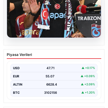
06.08.2026
İşte Muhammed Salah’ın ilk sözleri
Piyasa Verileri
USD
47.71
▲ +0.17%
EUR
55.07
▲ +0.09%
ALTIN
6628.4
▲ +2.09%
BTC
3102156
▲ +1.20%