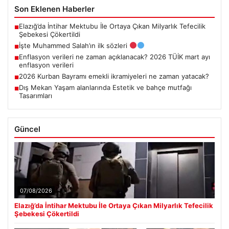
Son Eklenen Haberler
Elazığ’da İntihar Mektubu İle Ortaya Çıkan Milyarlık Tefecilik
■
Şebekesi Çökertildi
İşte Muhammed Salah’ın ilk sözleri
■
Enflasyon verileri ne zaman açıklanacak? 2026 TÜİK mart ayı
■
enflasyon verileri
2026 Kurban Bayramı emekli ikramiyeleri ne zaman yatacak?
■
Dış Mekan Yaşam alanlarında Estetik ve bahçe mutfağı
■
Tasarımları
Güncel
07/08/2026
Elazığ’da İntihar Mektubu İle Ortaya Çıkan Milyarlık Tefecilik
Şebekesi Çökertildi