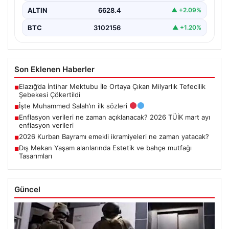
ALTIN
6628.4
▲ +2.09%
BTC
3102156
▲ +1.20%
Son Eklenen Haberler
Elazığ’da İntihar Mektubu İle Ortaya Çıkan Milyarlık Tefecilik
■
Şebekesi Çökertildi
İşte Muhammed Salah’ın ilk sözleri
■
Enflasyon verileri ne zaman açıklanacak? 2026 TÜİK mart ayı
■
enflasyon verileri
2026 Kurban Bayramı emekli ikramiyeleri ne zaman yatacak?
■
Dış Mekan Yaşam alanlarında Estetik ve bahçe mutfağı
■
Tasarımları
Güncel