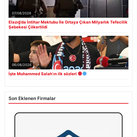
07/08/2026
Elazığ’da İntihar Mektubu İle Ortaya Çıkan Milyarlık Tefecilik
Şebekesi Çökertildi
06/08/2026
İşte Muhammed Salah’ın ilk sözleri
Son Eklenen Firmalar