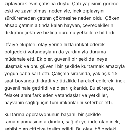
zıplayarak evin çatısına düştü. Çatı yapısının görece
eski ve zayıf olması nedeniyle, inek zıplayışını
sürdüremeden çatının çökmesine neden oldu. Çöken
ahşap çatının altında kalan hayvan, çevredekilerin
dikkatini çekti ve hızlıca durumu yetkililere bildirdi.
İtfaiye ekipleri, olay yerine hızla intikal ederek
bölgedeki vatandaşların da yardımıyla duruma
müdahale etti. Ekipler, güvenli bir şekilde ineye
ulaşmak ve onu güvenli bir şekilde kurtarmak amacıyla
yoğun çaba sarf etti. Çalışma sırasında, yaklaşık 1,5
saat boyunca dikkatli ve titizlikle hareket edilerek, inek
güvenli hale getirildi ve dışarı çıkarıldı. Bu süreçte,
felaket anını fark eden vatandaşlar ve yetkililer,
hayvanın sağlığı için tüm imkanlarını seferber etti.
Kurtarma operasyonunun başarılı bir şekilde
tamamlanmasının ardından, sağlığı yerinde olan inek,
sahibi olan çiftçiye teslim edildi. Bu olay, bölgedeki