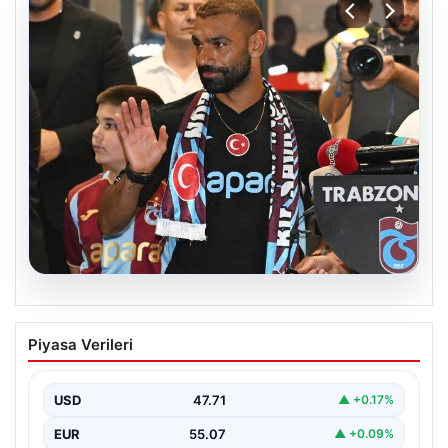
06.08.2026
İşte Muhammed Salah’ın ilk sözleri
Piyasa Verileri
USD
47.71
▲ +0.17%
EUR
55.07
▲ +0.09%