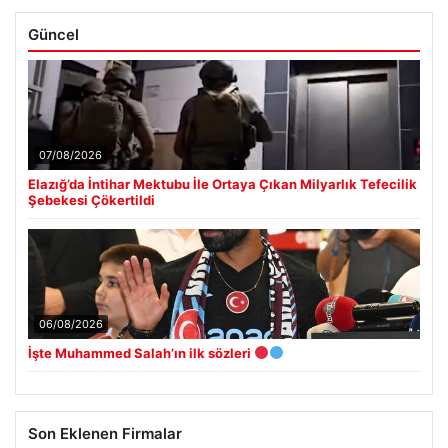
Güncel
07/08/2026
Elazığ’da İntihar Mektubu İle Ortaya Çıkan Milyarlık Tefecilik
Şebekesi Çökertildi
06/08/2026
İşte Muhammed Salah’ın ilk sözleri
Son Eklenen Firmalar