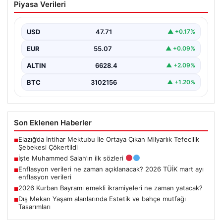
Piyasa Verileri
USD
47.71
▲ +0.17%
EUR
55.07
▲ +0.09%
ALTIN
6628.4
▲ +2.09%
BTC
3102156
▲ +1.20%
Son Eklenen Haberler
Elazığ’da İntihar Mektubu İle Ortaya Çıkan Milyarlık Tefecilik
■
Şebekesi Çökertildi
İşte Muhammed Salah’ın ilk sözleri
■
Enflasyon verileri ne zaman açıklanacak? 2026 TÜİK mart ayı
■
enflasyon verileri
2026 Kurban Bayramı emekli ikramiyeleri ne zaman yatacak?
■
Dış Mekan Yaşam alanlarında Estetik ve bahçe mutfağı
■
Tasarımları